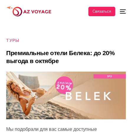
Связаться
ТУРЫ
П
р
е
м
и
а
л
ь
н
ы
е
о
т
е
л
и
Б
е
л
е
к
а
:
д
о
2
0
%
в
ы
г
о
д
а
в
о
к
т
я
б
р
е
Мы подобрали для вас самые доступные