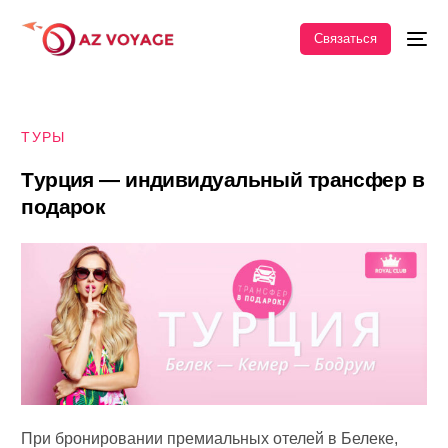
Связаться
ТУРЫ
Т
у
р
ц
и
я
—
и
н
д
и
в
и
д
у
а
л
ь
н
ы
й
т
р
а
н
с
ф
е
р
в
п
о
д
а
р
о
к
При бронировании премиальных отелей в Белеке,